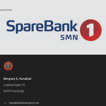
Bergsøy IL Handball
Lisjebøvegen 12
6091 Fosnavåg
handball@bergsoy.no