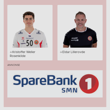
Kristoffer Weller
Eldar Lillerovde
Rosenkilde