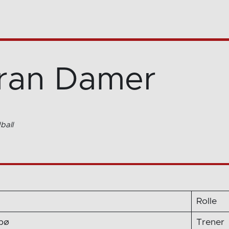
ran Damer
ball
Rolle
bø
Trener