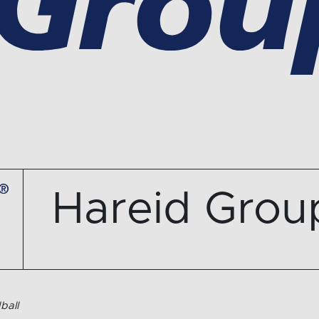
Hareid Grou
ball