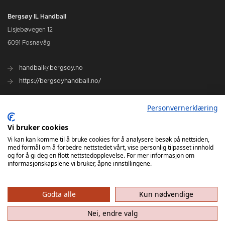
Bergsøy IL Handball
Lisjebøvegen 12
6091 Fosnavåg
handball@bergsoy.no
https://bergsoyhandball.no/
Personvernerklæring
Rent Idrettslag
Vi bruker cookies
Kjøp billett
Vi kan kan komme til å bruke cookies for å analysere besøk på nettsiden,
med formål om å forbedre nettstedet vårt, vise personlig tilpasset innhold
og for å gi deg en flott nettstedopplevelse. For mer informasjon om
informasjonskapslene vi bruker, åpne innstillingene.
Godta alle
Kun nødvendige
Nei, endre valg