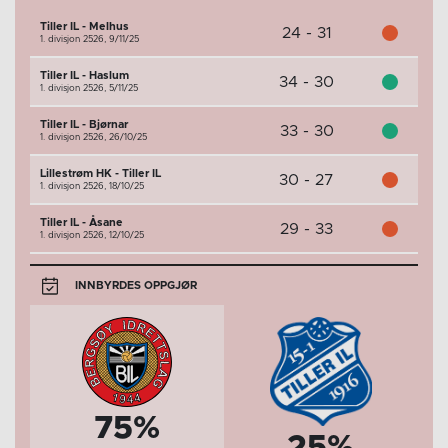
Tiller IL - Melhus
24 - 31
1. divisjon 2526,
9/11/25
Tiller IL - Haslum
34 - 30
1. divisjon 2526,
5/11/25
Tiller IL - Bjørnar
33 - 30
1. divisjon 2526,
26/10/25
Lillestrøm HK - Tiller IL
30 - 27
1. divisjon 2526,
18/10/25
Tiller IL - Åsane
29 - 33
1. divisjon 2526,
12/10/25
INNBYRDES OPPGJØR
75%
25%