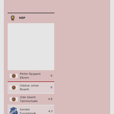
MEP
Petter Nygaard
6
Eikrem
Oddvar Johan
6
Roseth
Odin Silseth
4.8
Tømmerbakk
Sondre
4.3
Furutangvik