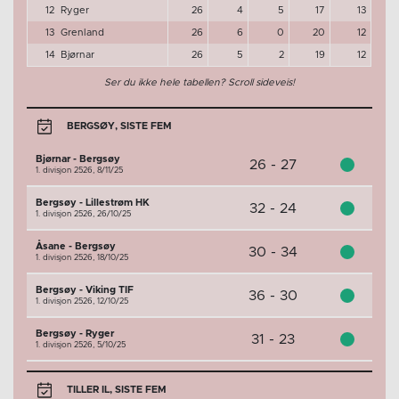
12
Ryger
26
4
5
17
13
13
Grenland
26
6
0
20
12
14
Bjørnar
26
5
2
19
12
Ser du ikke hele tabellen? Scroll sideveis!
BERGSØY, SISTE FEM
Bjørnar - Bergsøy
26 - 27
1. divisjon 2526,
8/11/25
Bergsøy - Lillestrøm HK
32 - 24
1. divisjon 2526,
26/10/25
Åsane - Bergsøy
30 - 34
1. divisjon 2526,
18/10/25
Bergsøy - Viking TIF
36 - 30
1. divisjon 2526,
12/10/25
Bergsøy - Ryger
31 - 23
1. divisjon 2526,
5/10/25
TILLER IL, SISTE FEM