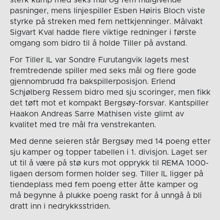
sterk kamp med seks mål og fem målgivende
pasninger, mens linjespiller Esben Høiris Bloch viste
styrke på streken med fem nettkjenninger. Målvakt
Sigvart Kval hadde flere viktige redninger i første
omgang som bidro til å holde Tiller på avstand.
For Tiller IL var Sondre Furutangvik lagets mest
fremtredende spiller med seks mål og flere gode
gjennombrudd fra bakspillerposisjon. Erlend
Schjølberg Ressem bidro med sju scoringer, men fikk
det tøft mot et kompakt Bergsøy-forsvar. Kantspiller
Haakon Andreas Sarre Mathisen viste glimt av
kvalitet med tre mål fra venstrekanten.
Med denne seieren står Bergsøy med 14 poeng etter
sju kamper og topper tabellen i 1. divisjon. Laget ser
ut til å være på stø kurs mot opprykk til REMA 1000-
ligaen dersom formen holder seg. Tiller IL ligger på
tiendeplass med fem poeng etter åtte kamper og
må begynne å plukke poeng raskt for å unngå å bli
dratt inn i nedrykksstriden.