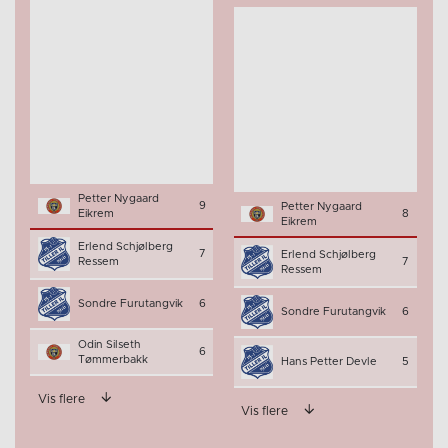
Petter Nygaard
9
Petter Nygaard
Eikrem
8
Eikrem
Erlend Schjølberg
7
Erlend Schjølberg
Ressem
7
Ressem
Sondre Furutangvik
6
Sondre Furutangvik
6
Odin Silseth
6
Tømmerbakk
Hans Petter Devle
5
Vis flere
Vis flere