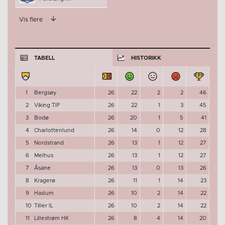
Vis flere
TABELL
HISTORIKK
1
Bergsøy
26
22
2
2
46
2
Viking TIF
26
22
1
3
45
3
Bodø
26
20
1
5
41
4
Charlottenlund
26
14
0
12
28
5
Nordstrand
26
13
1
12
27
6
Melhus
26
13
1
12
27
7
Åsane
26
13
0
13
26
8
Kragerø
26
11
1
14
23
9
Haslum
26
10
2
14
22
10
Tiller IL
26
10
2
14
22
11
Lillestrøm HK
26
8
4
14
20