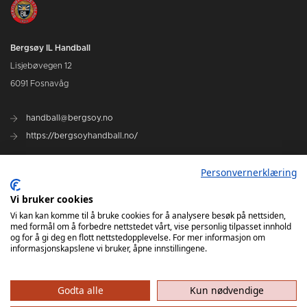
Bergsøy IL Handball
Lisjebøvegen 12
6091 Fosnavåg
handball@bergsoy.no
https://bergsoyhandball.no/
Personvernerklæring
Rent Idrettslag
Vi bruker cookies
Kjøp billett
Vi kan kan komme til å bruke cookies for å analysere besøk på nettsiden,
med formål om å forbedre nettstedet vårt, vise personlig tilpasset innhold
og for å gi deg en flott nettstedopplevelse. For mer informasjon om
informasjonskapslene vi bruker, åpne innstillingene.
Godta alle
Kun nødvendige