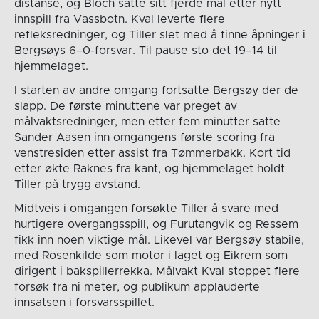
distanse, og Bloch satte sitt fjerde mål etter nytt
innspill fra Vassbotn. Kval leverte flere
refleksredninger, og Tiller slet med å finne åpninger i
Bergsøys 6–0-forsvar. Til pause sto det 19–14 til
hjemmelaget.
I starten av andre omgang fortsatte Bergsøy der de
slapp. De første minuttene var preget av
målvaktsredninger, men etter fem minutter satte
Sander Aasen inn omgangens første scoring fra
venstresiden etter assist fra Tømmerbakk. Kort tid
etter økte Raknes fra kant, og hjemmelaget holdt
Tiller på trygg avstand.
Midtveis i omgangen forsøkte Tiller å svare med
hurtigere overgangsspill, og Furutangvik og Ressem
fikk inn noen viktige mål. Likevel var Bergsøy stabile,
med Rosenkilde som motor i laget og Eikrem som
dirigent i bakspillerrekka. Målvakt Kval stoppet flere
forsøk fra ni meter, og publikum applauderte
innsatsen i forsvarsspillet.