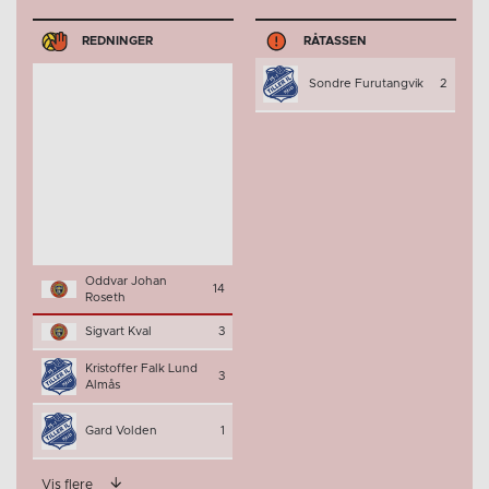
REDNINGER
RÅTASSEN
Sondre Furutangvik
2
Oddvar Johan
14
Roseth
Sigvart Kval
3
Kristoffer Falk Lund
3
Almås
Gard Volden
1
Vis flere