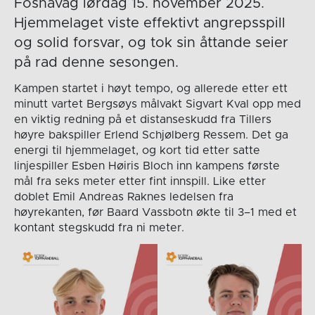
Fosnavåg lørdag 15. november 2025.
Hjemmelaget viste effektivt angrepsspill
og solid forsvar, og tok sin åttande seier
på rad denne sesongen.
Kampen startet i høyt tempo, og allerede etter ett
minutt vartet Bergsøys målvakt Sigvart Kval opp med
en viktig redning på et distanseskudd fra Tillers
høyre bakspiller Erlend Schjølberg Ressem. Det ga
energi til hjemmelaget, og kort tid etter satte
linjespiller Esben Høiris Bloch inn kampens første
mål fra seks meter etter fint innspill. Like etter
doblet Emil Andreas Raknes ledelsen fra
høyrekanten, før Baard Vassbotn økte til 3–1 med et
kontant stegskudd fra ni meter.