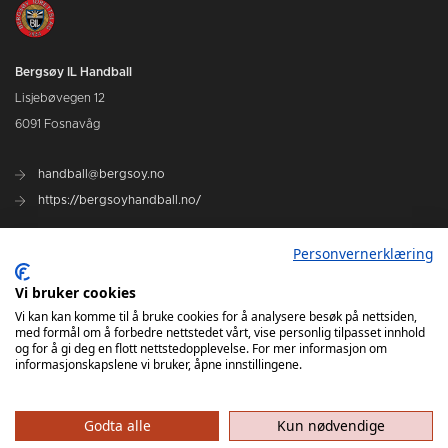
Bergsøy IL Handball
Lisjebøvegen 12
6091 Fosnavåg
handball@bergsoy.no
https://bergsoyhandball.no/
Personvernerklæring
Rent Idrettslag
Vi bruker cookies
Kjøp billett
Vi kan kan komme til å bruke cookies for å analysere besøk på nettsiden,
med formål om å forbedre nettstedet vårt, vise personlig tilpasset innhold
og for å gi deg en flott nettstedopplevelse. For mer informasjon om
informasjonskapslene vi bruker, åpne innstillingene.
Godta alle
Kun nødvendige